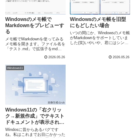
Windowsのメモ帳で
Windowsのメモ帳を旧型
Markdownをプレビューす
にもどしたい場合
る
いつの間にか、Windowsのメモ帳
がMarkdownをサポートしていま
メモ帳でMarkdownを使ってみる
した(笑)いやいや、君にはシンプ
メモ帳を開きます。ファイル名を
ルなテキストエディタでいて欲し
「テスト.md」で拡張子をmdに
いねん、ということで、
して、名前を付けて保存します。
2026.05.26
2026.05.26
Markdown機能なしに戻してみま
そうすると、画面下にという表示
す。Windowsの設定からアプリ実
がつきます。Markdownで文章を
行エイリアス
Windows11
記述します。をクリックします。
Markdown
Windows11の「右クリッ
ク→新規作成」でテキスト
ドキュメントが表示されな
い件
Windosに昔からあるバグです
ね。私はこれまでお目にかかった