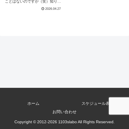
ことはないのですが（笑）知り合
いから相談されたので、これを機
2026.04.27
会に忘備録として残しておきま
す。右クリック→新規作成→テキ
ストドキュメントが出ない場合の
原因どうやら、Windowsの
ホーム
スケジュール表
お問い合わせ
Copyright © 2012-2026 1103slabo All Rights Reserved.