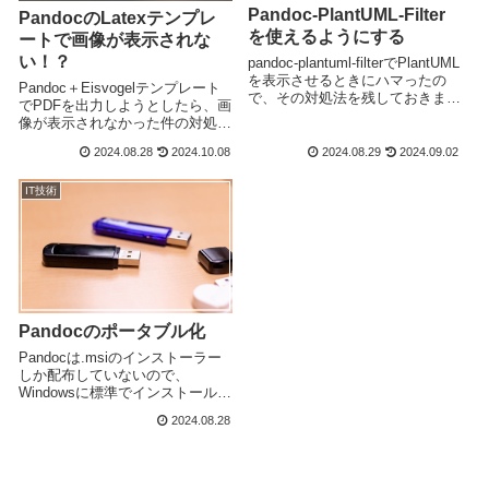
Pandoc-PlantUML-Filter
PandocのLatexテンプレ
を使えるようにする
ートで画像が表示されな
い！？
pandoc-plantuml-filterでPlantUML
を表示させるときにハマったの
Pandoc＋Eisvogelテンプレート
で、その対処法を残しておきま
でPDFを出力しようとしたら、画
す。前提となる環境OS：
像が表示されなかった件の対処法
windows11Editer：Visual Studio
です。2024/10/08追記：
Code 1.92.2拡張機能：Mar
2024.08.28
2024.10.08
2024.08.29
2024.09.02
Eisvogel2.5.0でこの変更は修正
されましたので、2.5.0以降の方
IT技術
はこれ以下の作業をしなくても
Pandocのポータブル化
Pandocは.msiのインストーラー
しか配布していないので、
Windowsに標準でインストールさ
れているmsiexec.exeを使って内
2024.08.28
部のファイルを取り出す。
Pandocのダウンロード(からmsi
インストーラーをDLする。msiフ
ァイル