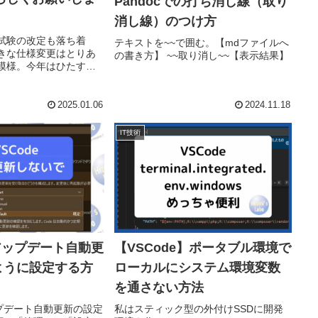
Pandocでの打ち消し線（取り
消し線）のつけ方
試験の改定も落ち着
テキストを~~で囲む。【mdファイルへ
きな仕様変更はとりあ
の書き方】 ~~取り消し~~【表示結果】
模様。今年はひたす
かける一年になります
2025.01.06
2024.11.18
IT技術
のアップデート自動更
【VSCode】ポータブル環境で
ように設定する方
ローカルにシステム環境変数
を通さない方法
ップデート自動更新の設定
私はスティック型の外付けSSDに開発