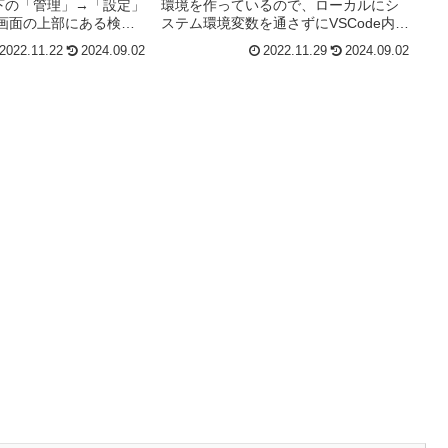
左下の「管理」→「設定」
環境を作っているので、ローカルにシ
画面の上部にある検索
ステム環境変数を通さずにVSCode内に
te」と入力して
環境変数を通してどのPCでもPHPや
2022.11.22
2024.09.02
2022.11.29
2024.09.02
teMode」で自動更新のモ
Javaが動くようにします。結論から言
プデートのモードの種
えば、VSCodeのsettings.jsonに環境変
数