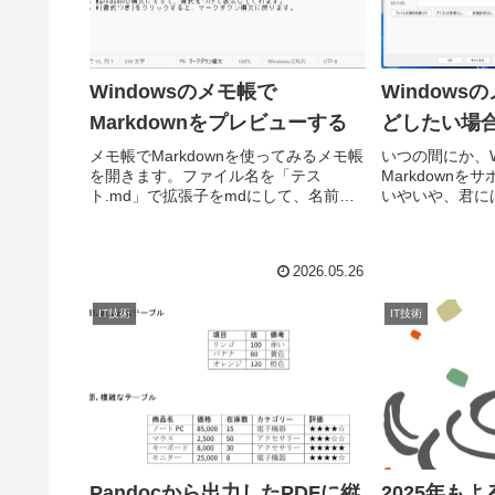
Windowsのメモ帳で
Window
Markdownをプレビューする
どしたい場
メモ帳でMarkdownを使ってみるメモ帳
いつの間にか、W
を開きます。ファイル名を「テス
Markdownを
ト.md」で拡張子をmdにして、名前を
いやいや、君に
付けて保存します。そうすると、画面
エディタでいて
下にという表示がつきます。Markdown
とで、Markd
で文章を記述します。をクリックしま
す。Window
2026.05.26
す。Markdown
イリアス
IT技術
IT技術
Pandocから出力したPDFに縦
2025年も