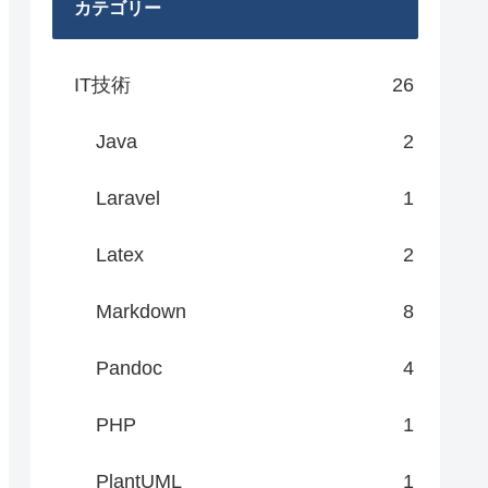
カテゴリー
IT技術
26
Java
2
Laravel
1
Latex
2
Markdown
8
Pandoc
4
PHP
1
PlantUML
1