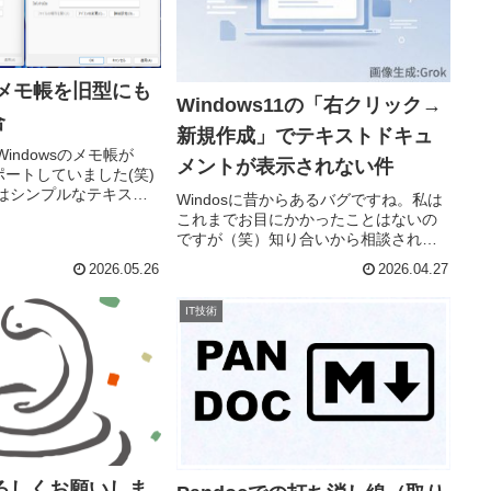
sのメモ帳を旧型にも
Windows11の「右クリック→
合
新規作成」でテキストドキュ
indowsのメモ帳が
メントが表示されない件
サポートしていました(笑)
はシンプルなテキスト
Windosに昔からあるバグですね。私は
欲しいねん、というこ
これまでお目にかかったことはないの
own機能なしに戻してみま
ですが（笑）知り合いから相談された
sの設定からアプリ実行エ
ので、これを機会に忘備録として残し
2026.05.26
2026.04.27
ておきます。右クリック→新規作成→
テキストドキュメントが出ない場合の
IT技術
原因どうやら、Windowsの
よろしくお願いしま