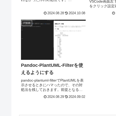
VSCode画面
2024/10/08追記：Eisvogel2.5.0でこの
をクリック設定
変更は修正されましたので、2.5.0以降
バーに「upda
2024.08.28
2024.10.08
の方はこれ以下の作業をしなくても
Enter「Upda
ードを変更アッ
IT技術
類none更
Pandoc-PlantUML-Filterを使
えるようにする
pandoc-plantuml-filterでPlantUMLを表
示させるときにハマったので、その対
処法を残しておきます。前提となる環
境OS：windows11Editer：Visual Studio
2024.08.29
2024.09.02
Code 1.92.2拡張機能：Mar