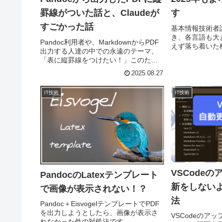
罫線がついた話と、Claudeが
す
すごかった話
基本情報技術者
き、各言語も大
Pandoc利用者や、MarkdownからPDF
えず落ち着いた
出力する人達の中での永遠のテーマ、
ら、腕に磨きを
「表に縦罫線をつけたい！」このた
ように。
び、その永遠のテーマに終止符を打つ
2025.08.27
ことが出来ましたｗPandocで表のかか
れたMarkdownをPDF化した場合（通
IT技術
IT技術
常）Pan
VSCode
PandocのLatexテンプレート
新をしない
で画像が表示されない！？
法
Pandoc＋EisvogelテンプレートでPDF
を出力しようとしたら、画像が表示さ
VSCodeのア
れなかった件の対処法です。