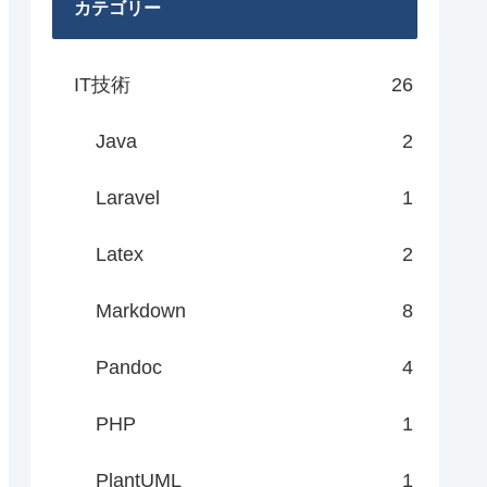
カテゴリー
IT技術
26
Java
2
Laravel
1
Latex
2
Markdown
8
Pandoc
4
PHP
1
PlantUML
1