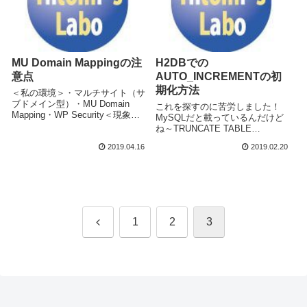
MU Domain Mappingの注
H2DBでの
意点
AUTO_INCREMENTの初
期化方法
＜私の環境＞・マルチサイト（サ
ブドメイン型）・MU Domain
これを探すのに苦労しました！
Mapping・WP Security＜現象＞
MySQLだと載っているんだけど
ユーザーがログアウトした後、メ
ね～TRUNCATE TABLE
インのサイトのログイン画面にリ
USER;ALTER TABLE
2019.04.16
2019.02.20
ダイレクトされてしまう。＜原因
table_name ALTER COLUMN
＞Domain Optionの4. R
column_name INT
AUTO_INCREMENT(1
前
1
2
3
へ