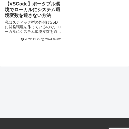
【VSCode】ポータブル環
境でローカルにシステム環
境変数を通さない方法
私はスティック型の外付けSSD
に開発環境を作っているので、ロ
ーカルにシステム環境変数を通さ
ずにVSCode内に環境変数を通し
2022.11.29
2024.09.02
てどのPCでもPHPやJavaが動く
ようにします。結論から言えば、
VSCodeのsettings.jsonに環境変
数