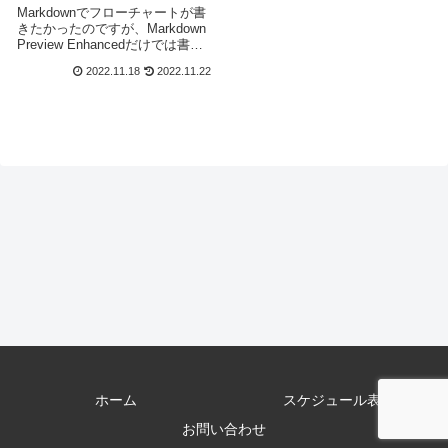
Markdownでフローチャートが書
きたかったのですが、Markdown
Preview Enhancedだけでは書け
ないのですね。別途、
2022.11.18
2022.11.22
flowchart.jsを使うのですが、こ
れの導入に時間かかったので書い
ておきます。必要な環境Wind
ホーム
スケジュール表
お問い合わせ